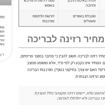
תלויה באיכות הדבק
נוטה לדהות ולהתייבש
והרובה
בשמש
מוגבלת באזורים
דורשת הלחמות
מחי
מעוגלים
מורכבות
מתע
תמצ
הגו
מחיר רזינה לבריכה
טבל
בשי
לקר
יר רזינה לבריכה. חשוב להבין כי מדובר במוצר פרימיום,
 המחיר אינו נקבע רק לפי מ"ר, אלא מושפע ממצב
? האם יש צורך בתיקוני בטון?), מורכבות הבריכה
סוג הרזינה הנבחרת.
איטום מלא. יישום רזינה מקצועי כולל מערכת
ו בבריכה ולא יחלחלו לאדמה.