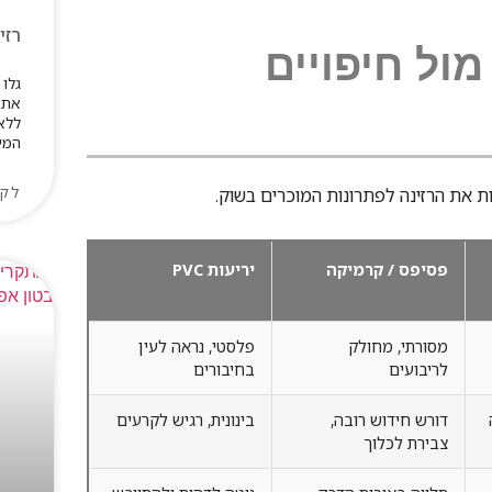
רזי
מול חיפויים
גלו 
את 
ללא 
המיד
לקר
ת את הרזינה לפתרונות המוכרים בשוק.
פסיפס / קרמיקה
יריעות PVC
מסורתי, מחולק
פלסטי, נראה לעין
לריבועים
בחיבורים
דורש חידוש רובה,
בינונית, רגיש לקרעים
צבירת לכלוך