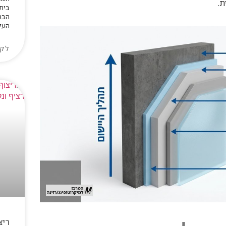
ת.
בית
הבט
העיצ
לקר
ריצ