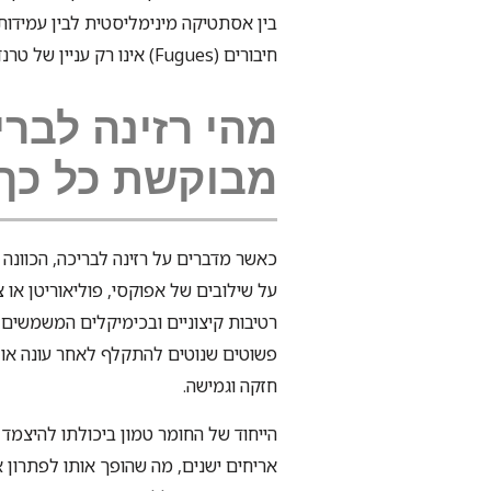
בין אסתטיקה מינימליסטית לבין עמידות
חיבורים (Fugues) אינו רק עניין של טרנד חולף, אלא מענה לצרכים פרקטיים של איטום ותחזוקה.
מהי רזינה לברי
מבוקשת כל כך
כאשר מדברים על רזינה לבריכה, הכוונ
על שילובים של אפוקסי, פוליאוריטן או
רטיבות קיצוניים ובכימיקלים המשמשים לח
פשוטים שנוטים להתקלף לאחר עונה או שת
חזקה וגמישה.
הייחוד של החומר טמון ביכולתו להיצמד ל
אריחים ישנים, מה שהופך אותו לפתרון א