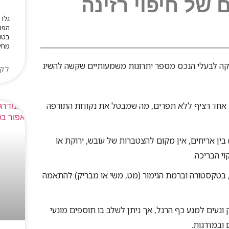
 של חיפוי רזינה
גלו 
הפת
בטון
מחיר
ניקה לבעלי הנכס מספר יתרונות משמעותיים שקשה להשיג
לקר
 אחד רציף ללא תפרים, מה שמבטל את נקודות התורפה
העדר רובה (Fuga) בין אריחים, אין מקום להצטברות של עובש, ירוקת או
י הבריכה.
, בטקסטורה וברמת הגימור (מט, משי או מבריק) להתאמה
נעים למגע כף הרגל, אך ניתן לשלב בו תוספים מונעי