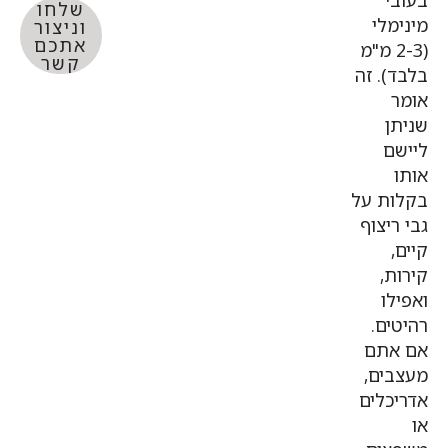
י
שלחו
מלי
וניצור
אתכם
(2-3 מ"מ
קשר
). זה
ן
ם
ת על
ריצוף
ת,
לו
ים.
אתם
ים,
כלים