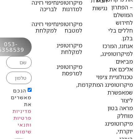
הצהרת
לנו
מיקרוטופינג
חיפוי רזינה
תרון
נגישות
למדרגות
לבריכה
לרצפה
שלם
וש
מיקרוטופינג
חיפוי רזינה
שלכם.
ם בלי
למטבח
למקלחת
053-
מיקרוטופינג
ו, המרכז
5358539
למקלחת
רוטופינג,
ים
מיקרוטופינג
ם את
למרפסת
וגיית ציפוי
וטופינג המתקדמת,
הנכם
פשרת
מאשרים
ר
את
 בטון
מדיניות
לק
פרטיות
וטופינג
ותנאי
תי,
שימוש